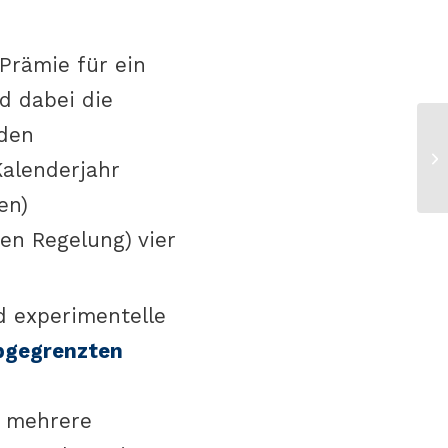
Prämie für ein
d dabei die
den
We
Be
Kalenderjahr
An
en)
en Regelung) vier
d experimentelle
bgegrenzten
e
, mehrere