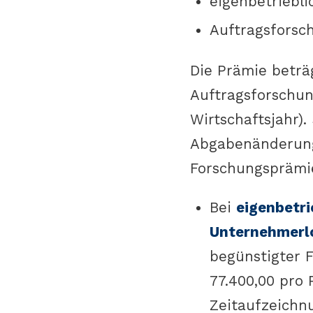
eigenbetriebl
Auftragsforsc
Die Prämie betr
Auftragsforschun
Wirtschaftsjahr)
Abgabenänderung
Forschungsprämie
Bei
eigenbetri
Unternehmerl
begünstigter 
77.400,00 pro 
Zeitaufzeichnu