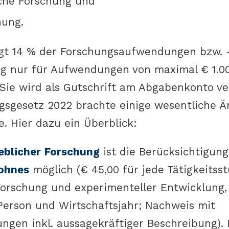
iche Forschung und
hung.
ägt 14 % der Forschungsaufwendungen bzw. 
g nur für Aufwendungen von maximal € 1.00
. Sie wird als Gutschrift am Abgabenkonto v
sgesetz 2022 brachte einige wesentliche 
. Hier dazu ein Überblick:
eblicher Forschung
ist die Berücksichtigun
ohnes
möglich (€ 45,00 für jede Tätigkeitss
Forschung und experimenteller Entwicklung
Person und Wirtschaftsjahr; Nachweis mit
ngen inkl. aussagekräftiger Beschreibung).