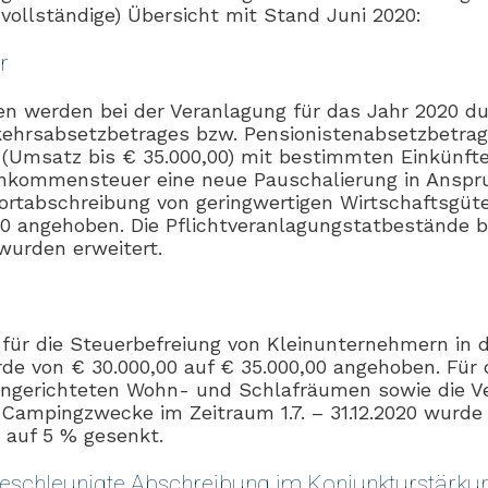
nvollständige) Übersicht mit Stand Juni 2020:
r
n werden bei der Veranlagung für das Jahr 2020 du
ehrsabsetzbetrages bzw. Pensionistenabsetzbetrag
(Umsatz bis € 35.000,00) mit bestimmten Einkünft
inkommensteuer eine neue Pauschalierung in Anspr
fortabschreibung von geringwertigen Wirtschaftsgüt
00 angehoben. Die Pflichtveranlagungstatbestände 
wurden erweitert.
für die Steuerbefreiung von Kleinunternehmern in 
e von € 30.000,00 auf € 35.000,00 angehoben. Für 
ingerichteten Wohn- und Schlafräumen sowie die V
Campingzwecke im Zeitraum 1.7. – 31.12.2020 wurde
auf 5 % gesenkt.
eschleunigte Abschreibung im Konjunkturstärku