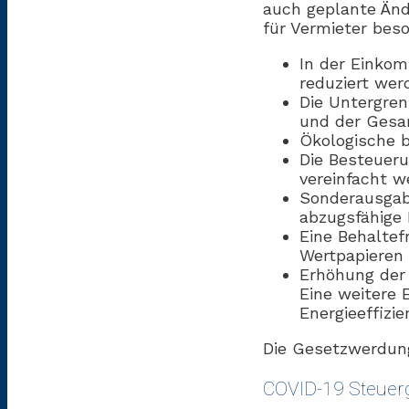
auch geplante Änd
für Vermieter beso
In der Einkom
reduziert wer
Die Untergren
und der Gesam
Ökologische b
Die Besteueru
vereinfacht w
Sonderausgab
abzugsfähige
Eine Behaltef
Wertpapieren 
Erhöhung der 
Eine weitere 
Energieeffizie
Die Gesetzwerdung
COVID-19 Steuer