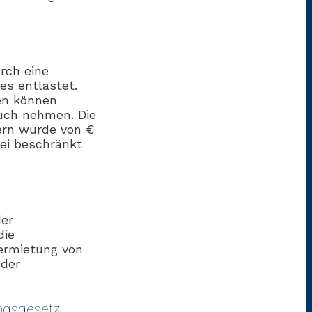
rch eine
es entlastet.
en können
uch nehmen. Die
ern wurde von €
bei beschränkt
der
die
ermietung von
 der
ngsgesetz