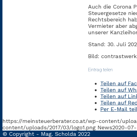
Auch die Corona P
Steuergesetze nie
Rechtsbereich hab
Vermieter aber ab
unserer Kanzleih
Stand: 30. Juli 20
Bild: contrastwer
Eintrag teilen
Teilen auf Fa
Teilen auf W
Teilen auf Li
Teilen auf Re
Per E-Mail tei
https://meinsteuerberater.co.at/wp-content/uploa
content/uploads/2017/03/logo1.png
News
2020-07-
© Copyright - Mag. Scholda 2022