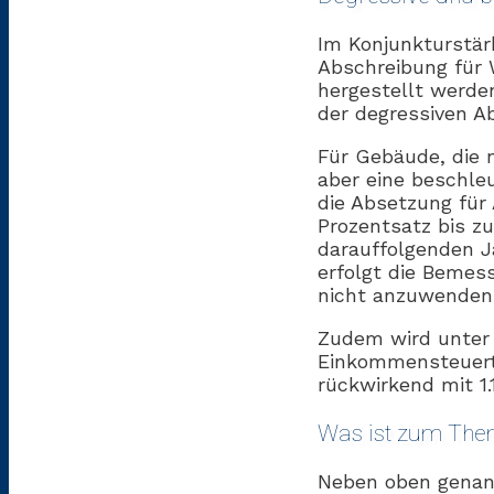
Im Konjunkturstärk
Abschreibung für 
hergestellt werde
der degressiven A
Für Gebäude, die 
aber eine beschle
die Absetzung für 
Prozentsatz bis z
darauffolgenden J
erfolgt die Bemess
nicht anzuwenden
Zudem wird unter 
Einkommensteuerta
rückwirkend mit 1.
Was ist zum The
Neben oben genan