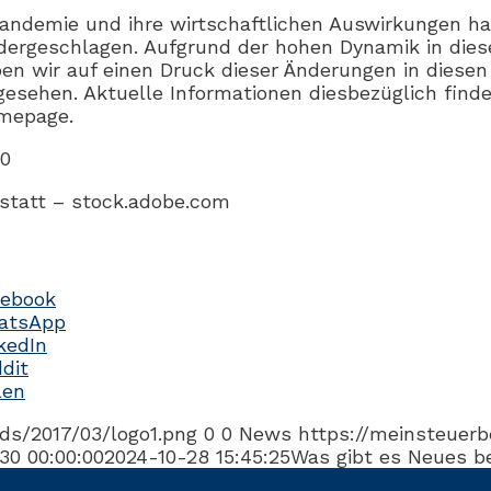
andemie und ihre wirtschaftlichen Auswirkungen ha
dergeschlagen. Aufgrund der hohen Dynamik in die
en wir auf einen Druck dieser Änderungen in diese
gesehen. Aktuelle Informationen diesbezüglich finde
omepage.
20
kstatt – stock.adobe.com
cebook
hatsApp
nkedIn
ddit
len
ds/2017/03/logo1.png
0
0
News
https://meinsteuerb
30 00:00:00
2024-10-28 15:45:25
Was gibt es Neues be