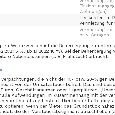
Vermietung von
Einrichtungsgeg
Wohnungen)
Heizkosten im 
Vermietung für
Vermietung von
bzw. Garagen
g zu Wohnzwecken ist die Beherbergung zu unters
.12.2021 5 %, ab 1.1.2022 10 %). Bei der Beherbergun
tere Nebenleistungen (z. B. Frühstück) erbracht.
g
Verpachtungen, die nicht der 10- bzw. 20-%igen B
unecht von der Umsatzsteuer befreit. Das sind beis
Büros, Geschäftsräumen oder Lagerplätzen. „Unech
ür alle Aufwendungen im Zusammenhang mit der Ve
en Vorsteuerabzug besteht. Hier besteht allerdings 
 zu optieren, wenn der Mieter das Grundstück nahez
det, die den Vorsteuerabzug nicht ausschließen (z. 