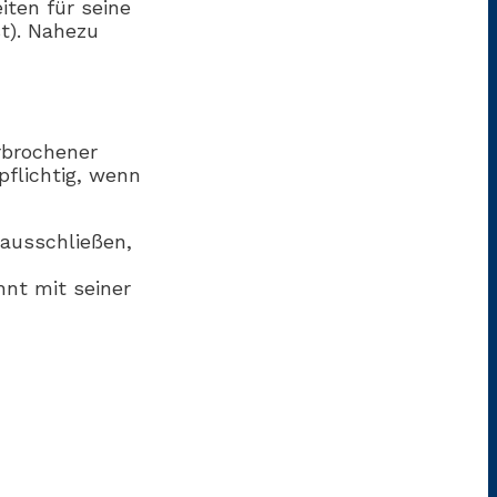
iten für seine
st). Nahezu
erbrochener
pflichtig, wenn
ausschließen,
hnt mit seiner