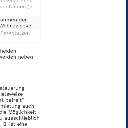
 beweglichen
enständen (in
Rahmen der
 Wohnzwecke
 Parkplätzen
cheiden
g werden neben
esteuerung
pielsweise
t befreit“
rmietung auch
die Möglichkeit
u ausschließlich
B. ist eine