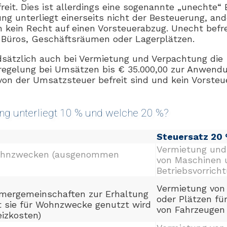
reit. Dies ist allerdings eine sogenannte „unechte“ 
ung unterliegt einerseits nicht der Besteuerung, and
 kein Recht auf einen Vorsteuerabzug. Unecht befreit
Büros, Geschäftsräumen oder Lagerplätzen.
ätzlich auch bei Vermietung und Verpachtung die
regelung bei Umsätzen bis € 35.000,00 zur Anwend
von der Umsatzsteuer befreit sind und kein Vorste
g unterliegt 10 % und welche 20 %?
Steuersatz 20
Vermietung und
ohnzwecken (ausgenommen
von Maschinen 
Betriebsvorrich
Vermietung von
ergemeinschaften zur Erhaltung
oder Plätzen fü
t sie für Wohnzwecke genutzt wird
von Fahrzeugen
izkosten)